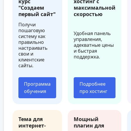
курс
хостинг с
"Создаем
максимальной
первый сайт"
скоростью
Получи
пошаговую
Удобная панель
систему как
управления,
правильно
адекватные цены
настраивать
и быстрая
свои и
поддержка.
клиентские
сайты.
Программа
Подробнее
обучения
про хостинг
Тема для
Мощный
интернет-
плагин для