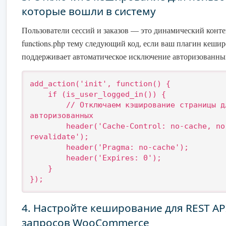
которые вошли в систему
Пользователи сессий и заказов — это динамический конте
functions.php тему следующий код, если ваш плагин кеши
поддерживает автоматическое исключение авторизованных
add_action('init', function() {

    if (is_user_logged_in()) {

        // Отключаем кэширование страницы для 
авторизованных

        header('Cache-Control: no-cache, no-store, must-
revalidate');

        header('Pragma: no-cache');

        header('Expires: 0');

    }

});
4. Настройте кеширование для REST API
запросов WooCommerce