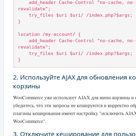
    add_header Cache-Control "no-cache, no-store, must-
revalidate";

    try_files $uri $uri/ /index.php?$args;

}

location /my-account/ {

    add_header Cache-Control "no-cache, no-store, must-
revalidate";

    try_files $uri $uri/ /index.php?$args;

}
2. Используйте AJAX для обновления к
корзины
WooCommerce уже использует AJAX для мини-корзины и 
убедитесь, что эти запросы не кешируются и корректно о
плагины кеширования имеют настройку "исключить AJA
WooCommerce".
3. Отключите кеширование для пользо