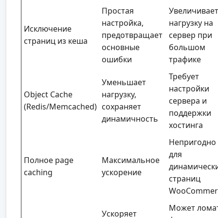
Простая
Увеличивае
настройка,
нагрузку на
Исключение
предотвращает
сервер при
страниц из кеша
основные
большом
ошибки
трафике
Требует
Уменьшает
настройки
Object Cache
нагрузку,
сервера и
(Redis/Memcached)
сохраняет
поддержки
динамичность
хостинга
Непригодно
для
Полное page
Максимальное
динамическ
caching
ускорение
страниц
WooCommer
Может лома
Ускоряет