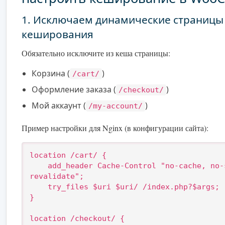
1. Исключаем динамические страницы
кеширования
Обязательно исключите из кеша страницы:
Корзина (
)
/cart/
Оформление заказа (
)
/checkout/
Мой аккаунт (
)
/my-account/
Пример настройки для Nginx (в конфигурации сайта):
location /cart/ {

    add_header Cache-Control "no-cache, no-store, must-
revalidate";

    try_files $uri $uri/ /index.php?$args;

}

location /checkout/ {
