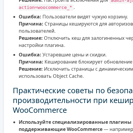
Решение:
Настроить исключения для
admin-aj
.
action=woocommerce_*
Ошибка:
Пользователи видят чужую корзину.
Причина:
Страницы кешируются для авторизо
пользователей.
Решение:
Отключить кеш для залогиненных чер
настройки плагина.
Ошибка:
Устаревшие цены и скидки.
Причина:
Кеширование блокирует обновление 
Решение:
Исключить страницы с динамическим
использовать Object Cache.
Практические советы по безопа
производительности при кеши
WooCommerce
Используйте специализированные плагины
поддерживающие WooCommerce
— например,