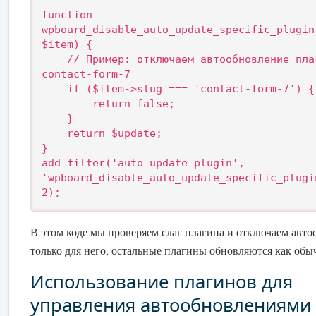
function 
wpboard_disable_auto_update_specific_plugin
$item) {

    // Пример: отключаем автообновление плагина 
contact-form-7

    if ($item->slug === 'contact-form-7') {

        return false;

    }

    return $update;

}

add_filter('auto_update_plugin', 
'wpboard_disable_auto_update_specific_plugi
2);
В этом коде мы проверяем слаг плагина и отключаем авт
только для него, остальные плагины обновляются как обы
Использование плагинов для
управления автообновлениями