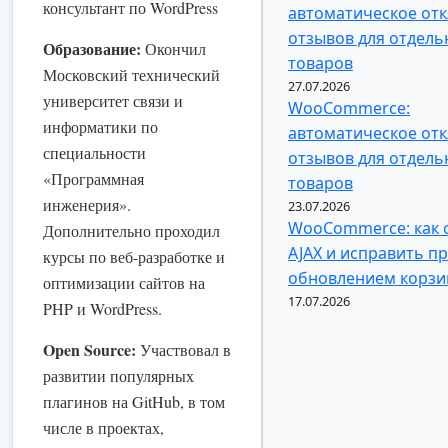
консультант по WordPress
автоматическое от
отзывов для отдель
Образование:
Окончил
товаров
Московский технический
27.07.2026
университет связи и
WooCommerce:
информатики по
автоматическое от
специальности
отзывов для отдель
«Программная
товаров
инженерия».
23.07.2026
WooCommerce: как 
Дополнительно проходил
AJAX и исправить п
курсы по веб-разработке и
обновлением корз
оптимизации сайтов на
17.07.2026
PHP и WordPress.
Open Source:
Участвовал в
развитии популярных
плагинов на GitHub, в том
числе в проектах,