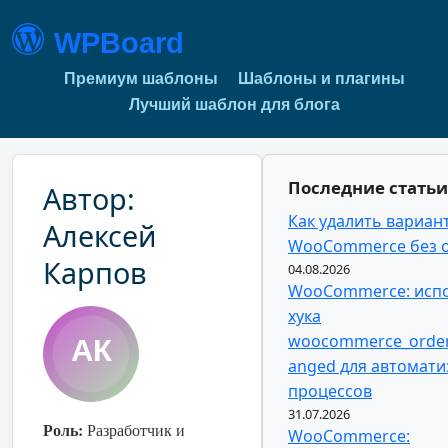
WPBoard
Премиум шаблоны
Шаблоны и плагины
Лучший шаблон для блога
Последние статьи
Автор:
Как удалить вариан
Алексей
WooCommerce без 
Карпов
04.08.2026
WooCommerce: исп
хука
woocommerce_order
anged для автомат
процессов
31.07.2026
Роль:
Разработчик и
WooCommerce: