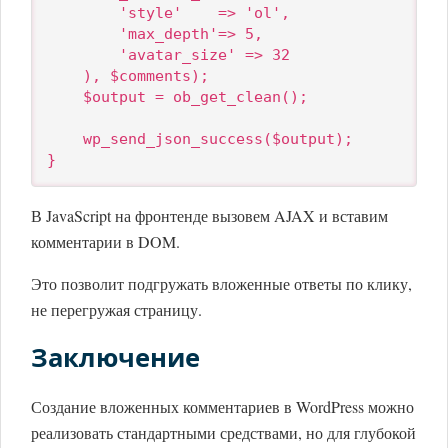
        'style'    => 'ol',

        'max_depth'=> 5,

        'avatar_size' => 32

    ), $comments);

    $output = ob_get_clean();

    wp_send_json_success($output);

}
В JavaScript на фронтенде вызовем AJAX и вставим
комментарии в DOM.
Это позволит подгружать вложенные ответы по клику,
не перегружая страницу.
Заключение
Создание вложенных комментариев в WordPress можно
реализовать стандартными средствами, но для глубокой