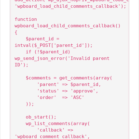
'wpboard_load_child_comments_callback');

function 
wpboard_load_child_comments_callback() 
{

    $parent_id = 
intval($_POST['parent_id']);

    if (!$parent_id) 
wp_send_json_error('Invalid parent 
ID');

    $comments = get_comments(array(

        'parent' => $parent_id,

        'status' => 'approve',

        'order'  => 'ASC'

    ));

    ob_start();

    wp_list_comments(array(

        'callback' => 
'wpboard_comment_callback',
