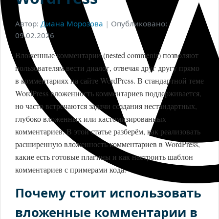
Автор:
Диана Морозова
|
Опубликовано:
09.02.2026
Вложенные комментарии (nested comments) позволяют
пользователям вести диалог, отвечая друг другу прямо
в комментариях на сайте WordPress. В стандартной теме
WordPress вложенность комментариев поддерживается,
но часто встречаются задачи создания нестандартных,
глубоко вложенных или кастомизированных
комментариев. В этой статье разберём, как реализовать
расширенную вложенность комментариев в WordPress,
какие есть готовые плагины и как настроить шаблон
комментариев с примерами кода.
Почему стоит использовать
вложенные комментарии в