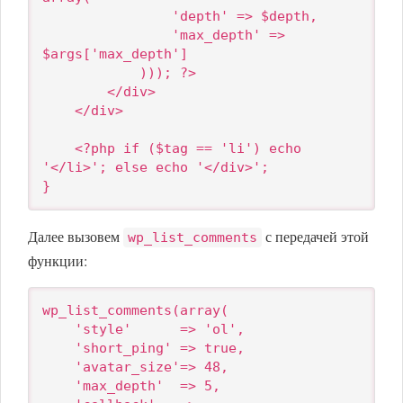
                'depth' => $depth,

                'max_depth' => 
$args['max_depth']

            ))); ?>

        </div>

    </div>

    <?php if ($tag == 'li') echo 
'</li>'; else echo '</div>';

}
Далее вызовем
с передачей этой
wp_list_comments
функции:
wp_list_comments(array(

    'style'      => 'ol',

    'short_ping' => true,

    'avatar_size'=> 48,

    'max_depth'  => 5,
