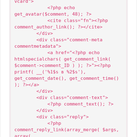
vcard">

            <?php echo 
get_avatar($comment, 48); ?>

            <cite class="fn"><?php 
comment_author_link(); ?></cite>

        </div>

        <div class="comment-meta 
commentmetadata">

            <a href="<?php echo 
htmlspecialchars( get_comment_link( 
$comment->comment_ID ) ); ?>"><?php 
printf( __('%1$s в %2$s'), 
get_comment_date(), get_comment_time() 
); ?></a>

        </div>

        <div class="comment-text">

            <?php comment_text(); ?>

        </div>

        <div class="reply">

            <?php 
comment_reply_link(array_merge( $args, 
array(
