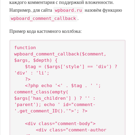
каждого комментария с поддержкой вложенности.
Например, для сайта
назовём функцию
wpboard.ru
.
wpboard_comment_callback
Пример кода кастомного коллбэка:
function 
wpboard_comment_callback($comment, 
$args, $depth) {

    $tag = ($args['style'] == 'div') ? 
'div' : 'li';

    ?>

    <?php echo '<' . $tag . ' '; 
comment_class(empty( 
$args['has_children'] ) ? '' : 
'parent'); echo ' id="comment-
'.get_comment_ID().'">'; ?>

    <div class="comment-body">

        <div class="comment-author 